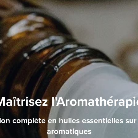
Maîtrisez l'Aromathérapi
on complète en huiles essentielles sur
aromatiques