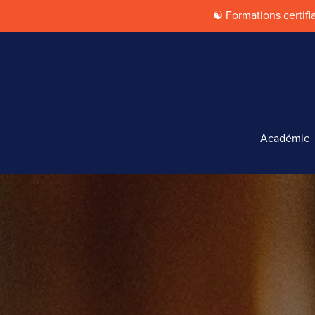
☯ Formations certif
Académie