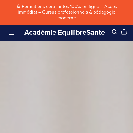
☯ Formations certifiantes 100% en ligne – Accès
immédiat – Cursus professionnels & pédagogie
moderne
Académie EquilibreSante